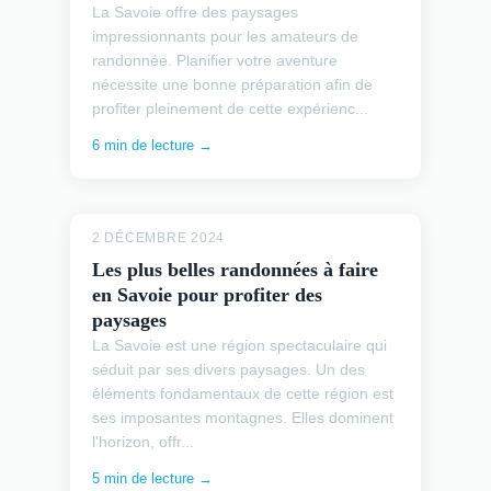
La Savoie offre des paysages
impressionnants pour les amateurs de
randonnée. Planifier votre aventure
nécessite une bonne préparation afin de
profiter pleinement de cette expérienc...
6 min de lecture →
2 DÉCEMBRE 2024
Les plus belles randonnées à faire
en Savoie pour profiter des
paysages
La Savoie est une région spectaculaire qui
séduit par ses divers paysages. Un des
éléments fondamentaux de cette région est
ses imposantes montagnes. Elles dominent
l'horizon, offr...
5 min de lecture →