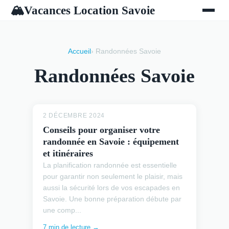
Vacances Location Savoie
🏔
Accueil
› Randonnées Savoie
Randonnées Savoie
2 DÉCEMBRE 2024
Conseils pour organiser votre
randonnée en Savoie : équipement
et itinéraires
La planification randonnée est essentielle
pour garantir non seulement le plaisir, mais
aussi la sécurité lors de vos escapades en
Savoie. Une bonne préparation débute par
une comp...
7 min de lecture →