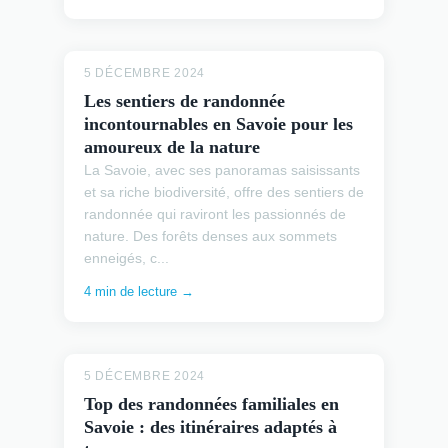
5 DÉCEMBRE 2024
Les sentiers de randonnée
incontournables en Savoie pour les
amoureux de la nature
La Savoie, avec ses panoramas saisissants
et sa riche biodiversité, offre des sentiers de
randonnée qui raviront les passionnés de
nature. Des forêts denses aux sommets
enneigés, c...
4 min de lecture →
5 DÉCEMBRE 2024
Top des randonnées familiales en
Savoie : des itinéraires adaptés à