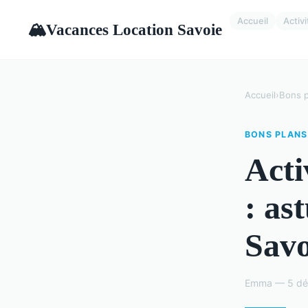
Accueil
Activ
Vacances Location Savoie
🏔
Accueil
›
Bons p
BONS PLANS
Acti
: as
Savo
Emma — 5 déc