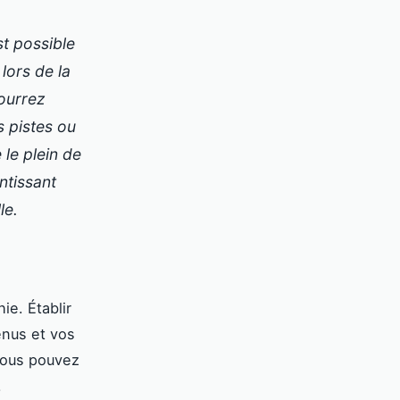
t possible
lors de la
pourrez
s pistes ou
 le plein de
ntissant
le.
e. Établir
enus et vos
vous pouvez
.