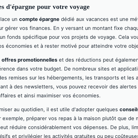
s d'épargne pour votre voyage
place un
compte épargne
dédié aux vacances est une m
ur gérer vos finances. En y versant un montant fixe chaq
un fonds spécifique pour vos projets de voyage. Cela vo
vos économies et à rester motivé pour atteindre votre obje
s
offres promotionnelles
et des réductions peut égalemen
érence dans votre budget. De nombreux sites et applicat
es remises sur les hébergements, les transports et les a
vant à des newsletters, vous pouvez recevoir des alertes 
affaires et ainsi maximiser vos économies.
iser au quotidien, il est utile d'adopter quelques
conseil
r exemple, préparer vos repas à la maison plutôt que de
 peut réduire considérablement vos dépenses. De plus, lim
sifs et privilégier les activités gratuites ou peu coûteus