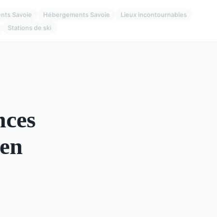
nts Savoie
Hébergements Savoie
Lieux incontournables
Stations de ski
nces
 en