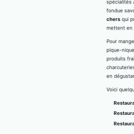
spécialités
fondue savoy
chers
qui p
mettent en 
Pour manger
pique-niqu
produits fr
charcuterie
en dégusta
Voici quelq
Restaur
Restaura
Restaur