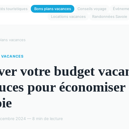
ités touristiques
Bons plans vacances
Conseils voyage
Événeme
Locations vacances
Randonnées Savoie
lans vacances
 VACANCES
ver votre budget vaca
tuces pour économiser
ie
embre 2024 — 8 min de lecture