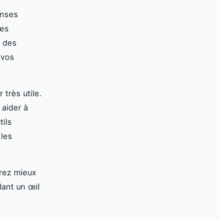
enses
Les
u des
 vos
 très utile.
 aider à
tils
 les
erez mieux
dant un œil