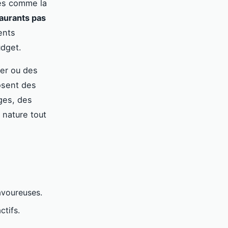
ues comme la
aurants pas
ents
udget.
er ou des
osent des
ges, des
 nature tout
avoureuses.
ctifs.