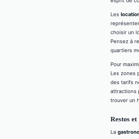
esprit de c
Les
locati
représenter
choisir un 
Pensez à r
quartiers m
Pour maximi
Les zones p
des tarifs 
attractions
trouver un 
Restos et 
La
gastrono