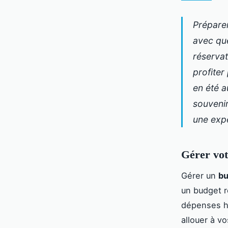
Prépare
avec qu
réservat
profiter
en été a
souvenir
une expé
Gérer vot
Gérer un
bu
un budget r
dépenses h
allouer à v