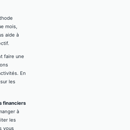
éthode
ue mois,
us aide à
ctif.
t faire une
ions
ctivités. En
sur les
s financiers
 manger à
iter les
es vous