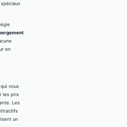
s spéciaux
tégie
ébergement
ucune
ur en
qui vous
 les prix
ante. Les
ttractifs
risent un