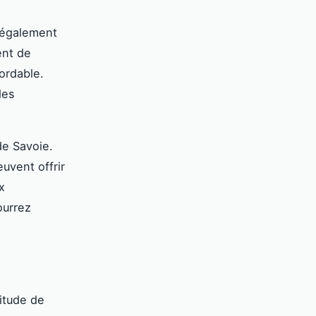
 également
ent de
ordable.
des
de Savoie.
uvent offrir
x
ourrez
titude de