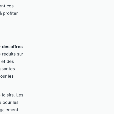
ant ces
 profiter
 des offres
 réduits sur
s et des
ssantes.
our les
 loisirs. Les
x pour les
également